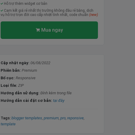
Hỗ trợ thêm widget cơ bản
Cam kết giá rẻ nhất thị trường không đâu rẻ bằng, dịch
vụ hỗ trợ trọn đời cao cấp nhiệt tình nhất, code chuẩn
(new)
Mua ngay
Cập nhật ngày:
06/08/2022
Phiên bản:
Premium
Bố cục:
Responsive
Loại file:
ZIP
Hướng dẫn sử dụng:
Đính kèm trong file
Hướng dẫn cài đặt cơ bản:
tại đây
Tags:
blogger templates
premium
pro
reponsive
template