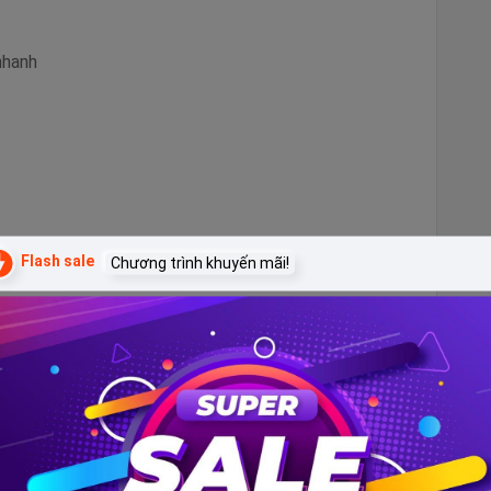
 nhanh
m và truyện tranh
Flash sale
Chương trình khuyến mãi!
ùng