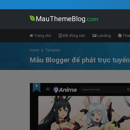
MauThemeBlog
.com
Trang chủ
Bất động sản
Landing
Them
Home
Template
Mẫu Blogger để phát trực tuyế