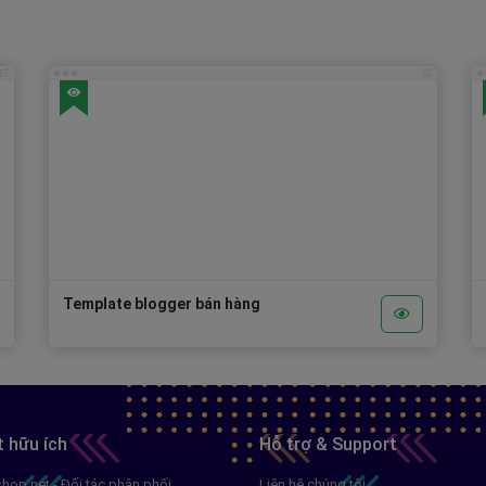
Template blogger bán hàng
t hữu ích
Hỗ trợ & Support
op.net - Đối tác phân phối
Liên hệ chúng tôi