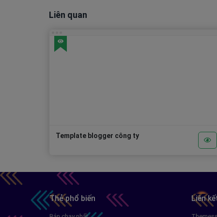
Liên quan
Template blogger công ty
Thẻ phổ biến
Liên kế
Bán chạy nhất
Themessh