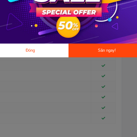
Đóng
Săn ngay!