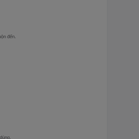
uộn đến.
 dùng.