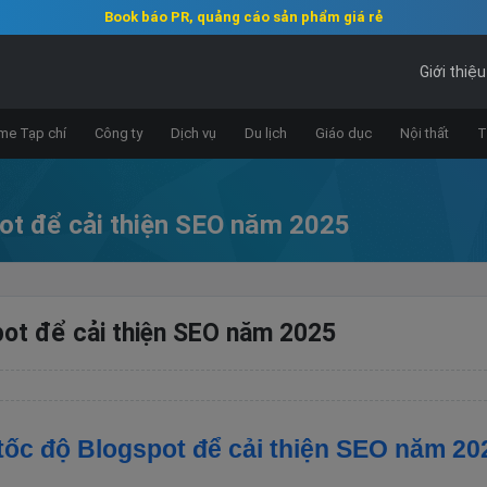
Book báo PR, quảng cáo sản phẩm giá rẻ
Giới thiệu
e Tạp chí
Công ty
Dịch vụ
Du lịch
Giáo dục
Nội thất
T
ot để cải thiện SEO năm 2025
pot để cải thiện SEO năm 2025
ốc độ Blogspot để cải thiện SEO năm 2025