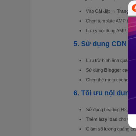
Vào
Cài đặt → Trang A
Chọn template AMP tối ưu,
Lưu ý nội dung AMP phải
5. Sử dụng CDN và
Lưu trữ hình ảnh qua
Goo
Sử dụng
Blogger cache
Chèn thẻ meta cache và 
6. Tối ưu nội dung 
Sử dụng heading H2, H3 h
Thêm
lazy load
cho vide
Giảm số lượng quảng cáo 