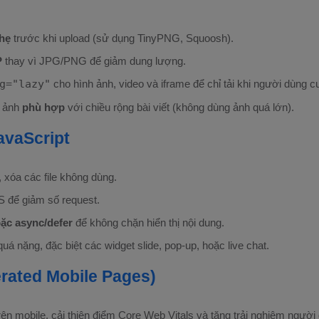
hẹ
trước khi upload (sử dụng TinyPNG, Squoosh).
P
thay vì JPG/PNG để giảm dung lượng.
g="lazy"
cho hình ảnh, video và iframe để chỉ tải khi người dùng c
h ảnh
phù hợp
với chiều rộng bài viết (không dùng ảnh quá lớn).
avaScript
 xóa các file không dùng.
 để giảm số request.
oặc async/defer
để không chặn hiển thị nội dung.
quá nặng, đặc biệt các widget slide, pop-up, hoặc live chat.
erated Mobile Pages)
ên mobile, cải thiện điểm Core Web Vitals và tăng trải nghiệm người