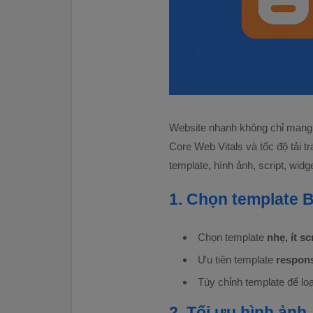
Website nhanh không chỉ mang l
Core Web Vitals và tốc độ tải t
template, hình ảnh, script, wi
1. Chọn template B
Chọn template
nhẹ, ít sc
Ưu tiên template
respon
Tùy chỉnh template để loạ
2. Tối ưu hình ảnh