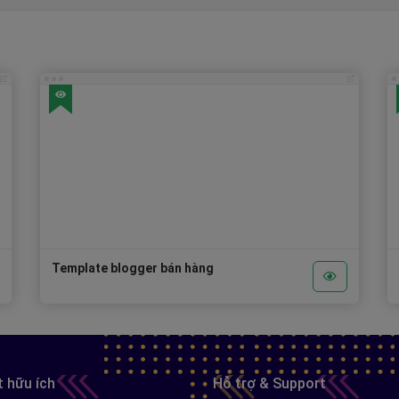
Template blogger bán hàng
t hữu ích
Hỗ trợ & Support