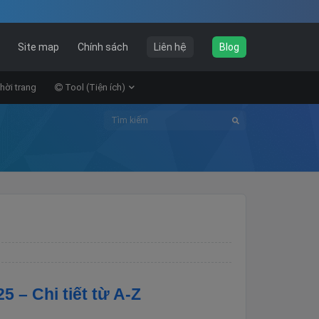
Site map
Chính sách
Liên hệ
Blog
hời trang
Tool (Tiện ích)
 – Chi tiết từ A-Z