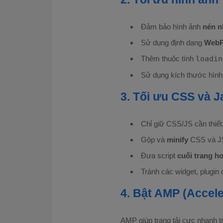
Đảm bảo hình ảnh
nén n
Sử dụng định dạng
Web
Thêm thuộc tính
loadin
Sử dụng kích thước hìn
3. Tối ưu CSS và J
Chỉ giữ CSS/JS cần thiết,
Gộp và
minify
CSS và JS
Đưa script
cuối trang h
Tránh các widget, plugin 
4. Bật AMP (Accel
AMP giúp trang tải cực nhanh tr