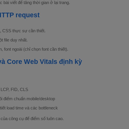
 bài viết để tăng thời gian ở lại trang.
HTTP request
t, CSS thực sự cần thiết.
t file duy nhất.
 font ngoài (chỉ chọn font cần thiết).
 và Core Web Vitals định kỳ
 LCP, FID, CLS
õi điểm chuẩn mobile/desktop
tiết load time và các bottleneck
t của công cụ để điểm số luôn cao.