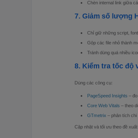
Chèn internal link giữa các
7. Giảm số lượng 
Chỉ giữ những script, fon
Gộp các file nhỏ thành mộ
Tránh dùng quá nhiều icon,
8. Kiểm tra tốc độ
Dùng các công cụ:
PageSpeed Insights
– đo
Core Web Vitals
– theo d
GTmetrix
– phân tích chi 
Cập nhật và tối ưu theo đề xuấ