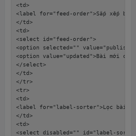
<td>
<label for="feed-order">Sắp xếp bài
</td>
<td>
<select id="feed-order">
<option selected="" value="publishe
<option value="updated">Bài mới cập
</select>
</td>
</tr>
<tr>
<td>
<label for="label-sorter">Lọc bài v
</td>
<td>
<select disabled="" id="label-sorte