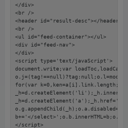
</div>
<br />
<header id="result-desc"></header>
<br />
<ul id="feed-container"></ul>
<div id="feed-nav">
</div>
<script type='text/javaScript'>
document.write;var loadToc,loadCate
o.j=(tag!==null)?tag:null;o.l=mode;
for(var k=0,ken=a[i].link.length;k<
_h=d.createElement('li');_h.innerHT
_h=d.createElement('a');_h.href='#l
o.g.appendChild(_h);o.a.disabled=fa
b+='</select>';o.b.innerHTML=b;o.b.
</script>