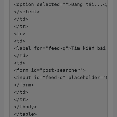
<option selected="">Đang tải...</op
</select>
</td>
</tr>
<tr>
<td>
<label for="feed-q">Tìm kiếm bài vi
</td>
<td>
<form id="post-searcher">
<input id="feed-q" placeholder="Nhậ
</form>
</td>
</tr>
</tbody>
</table>