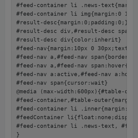
#feed-container li .news-text{margi
#feed-container li img{margin:0 15p
#result-desc{margin:0;padding:0;}
#result-desc div,#result-desc span{
#result-desc div{color:inherit}
#feed-nav{margin:10px 0 30px;text-a
#feed-nav a,#feed-nav span{border:1
#feed-nav a,#feed-nav span:hover{co
#feed-nav a:active,#feed-nav a:hove
#feed-nav span{cursor:wait}
@media (max-width:600px){#table-out
#feed-container,#table-outer{margin
#feed-container li .inner{margin:5p
#feedContainer li{float:none;displa
#feed-container li .news-text, #fee
}