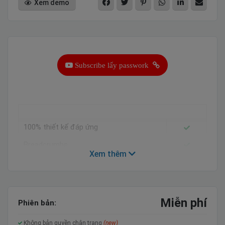
Xem demo
Subscribe lấy passwork
100% thiết kế đáp ứng
Breadcrumbs
Xem thêm
Tải nhanh
Slider
SEO Tối ưu hóa
Miễn phí
Phiên bản:
Bài viết liên quan
Không bản quyền chân trang
(new)