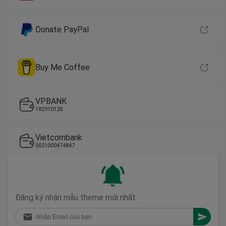
Donate PayPal
Buy Me Coffee
VPBANK
182910128
Vietcombank
0021000474847
Đăng ký nhận mẫu theme mới nhất