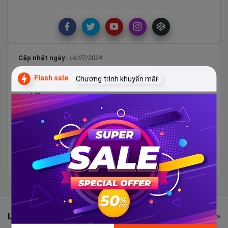
Cập nhật ngày:
14/07/2024
Phiên bản:
Premium
Flash sale
Chương trình khuyến mãi!
Bố cục:
Responsive
Loại file:
ZIP
Hướng dẫn sử dụng:
Đính kèm trong file
Hướng dẫn cài đặt cơ bản:
tại đây
Tags:
blogger templates
free
pro
template
template-blogspot-
mien-phi
x2video
Liên quan
Xem tất cả