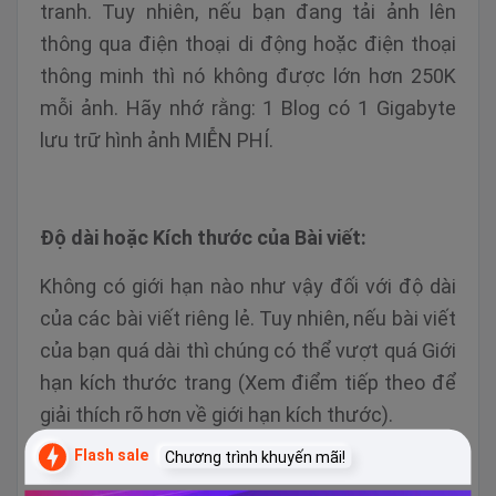
tranh. Tuy nhiên, nếu bạn đang tải ảnh lên
thông qua điện thoại di động hoặc điện thoại
thông minh thì nó không được lớn hơn 250K
mỗi ảnh. Hãy nhớ rằng: 1 Blog có 1 Gigabyte
lưu trữ hình ảnh MIỄN PHÍ.
Độ dài hoặc Kích thước của Bài viết:
Không có giới hạn nào như vậy đối với độ dài
của các bài viết riêng lẻ. Tuy nhiên, nếu bài viết
của bạn quá dài thì chúng có thể vượt quá Giới
hạn kích thước trang (Xem điểm tiếp theo để
giải thích rõ hơn về giới hạn kích thước).
Flash sale
Chương trình khuyến mãi!