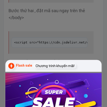
Bước thứ hai , đặt mã sau ngay trên thẻ
</body>
<script src="https://cdn.jsdelivr.net/gh/blanter
Bước cuối cùng , bạn chỉ cần nhập đoạn mã
Flash sale
Chương trình khuyến mãi!
sau tại vị trí muốn hiển thị widget slider này, nó
có thể được cài đặt trên các bài viết, trang,
chỉnh sửa bố cục html, hoặc blogger.