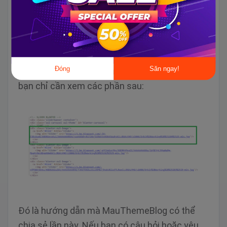
<!-- SLIDER BLANTER -->
<div class='sliderbanner
Lưu chủ đề.
Đóng
Săn ngay!
Để thêm vào danh sách các slide hình ảnh ,
bạn chỉ cần xem các phần sau:
Đó là hướng dẫn mà MauThemeBlog có thể
chia sẻ lần này. Nếu bạn có câu hỏi hoặc yêu