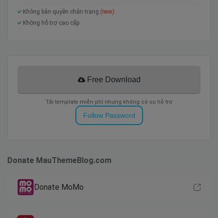
Breadcrumbs
Không bản quyền chân trang
(new)
Tải nhanh
Không hỗ trợ cao cấp
Slider
SEO Tối ưu hóa
Bài viết liên quan
Free Download
Tải template miễn phí nhưng không có sự hỗ trợ
Hiệu suất và Tài liệu
Follow Password
GooglePageSpeed -
Kiểm tra nó
GTmetrix
97%
- Báo cáo hiệu suất mới nhất
Thân thiện với thiết bị di động
Yes
-
Check it
Donate MauThemeBlog.com
Hỗ trợ cho cài đặt -
Liên hệ chúng tôi
Donate MoMo
- v1.0.0 – 02/10/2021 
Phát hành lần đầu