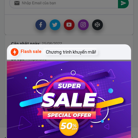
Cập nhật ngày:
25/08/2022
Flash sale
Phiên bản:
Premium
Chương trình khuyến mãi!
Bố cục:
Responsive
Loại file:
ZIP
Hướng dẫn sử dụng:
Đính kèm trong file
Hướng dẫn cài đặt cơ bản:
tại đây
Tags:
báo chí
free
reponsive
tạp chí
template
template-blogspot-
tin-tuc