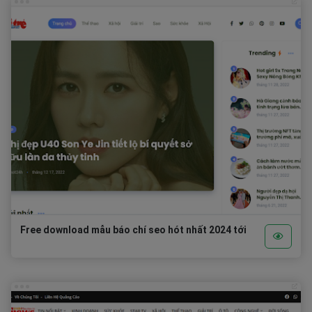
Free download mẫu báo chí seo hót nhất 2024 tới